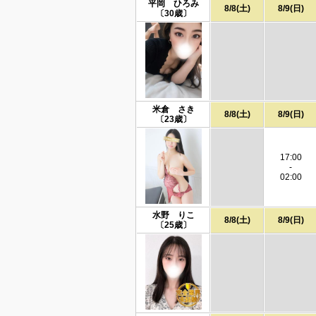
平岡 ひろみ
8/8(土)
8/9(日)
〔30歳〕
米倉 さき
8/8(土)
8/9(日)
〔23歳〕
17:00
-
02:00
水野 りこ
8/8(土)
8/9(日)
〔25歳〕