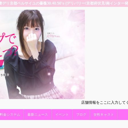
妻デリ京都ベルサイユの薔薇30.40.50’s (デリバリー/京都府伏見/南インター発
店舗情報をここに入力して
料金システム
最新ニュース
イベント
ブログ
女性キャスト