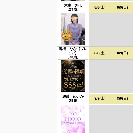
木南 さほ
8/8(土)
8/9(日)
〔29歳〕
若槻 なな【プレ
ミア】
8/8(土)
8/9(日)
〔20歳〕
進藤 めいか
8/8(土)
8/9(日)
〔29歳〕