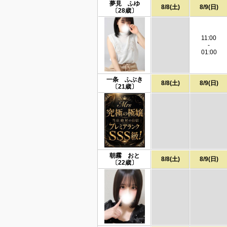
夢見 ふゆ
8/8(土)
8/9(日)
〔28歳〕
11:00
-
01:00
一条 ふぶき
8/8(土)
8/9(日)
〔21歳〕
朝霧 おと
8/8(土)
8/9(日)
〔22歳〕