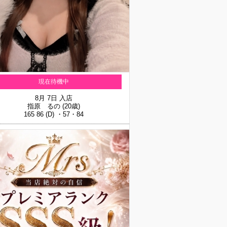
現在待機中
8月 7日 入店
指原 るの
(20歳)
165 86 (D) ・57・84