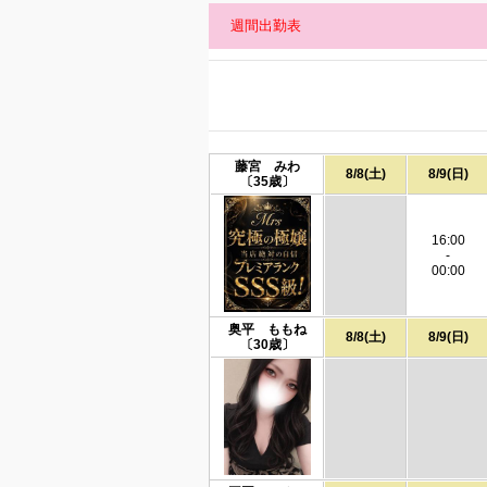
週間出勤表
藤宮 みわ
8/8(土)
8/9(日)
〔35歳〕
16:00
-
00:00
奥平 ももね
8/8(土)
8/9(日)
〔30歳〕