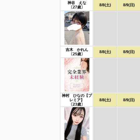
神谷 えな
8/8(土)
8/9(日)
〔27歳〕
吉木 かれん
8/8(土)
8/9(日)
〔25歳〕
神村 ひなの【プ
レミア】
8/8(土)
8/9(日)
〔23歳〕