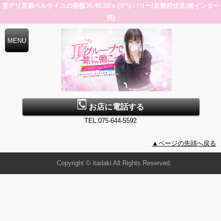
妻デリ京都ベルサイユの薔薇30.40.50’s (デリバリー/京都府伏見/南インター
発)
お店に電話する
TEL.075-644-5592
▲ページの先頭へ戻る
Copyright © itadaki All Rights Reserved.