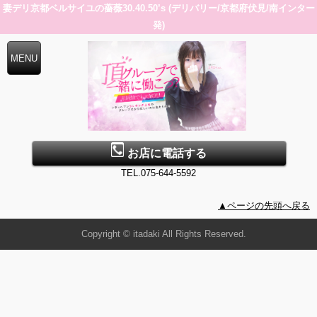
妻デリ京都ベルサイユの薔薇30.40.50’s (デリバリー/京都府伏見/南インター
発)
お店に電話する
TEL.075-644-5592
▲ページの先頭へ戻る
Copyright © itadaki All Rights Reserved.