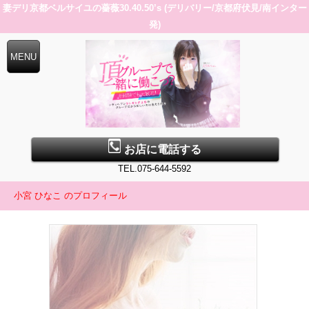
妻デリ京都ベルサイユの薔薇30.40.50’s (デリバリー/京都府伏見/南インター
発)
お店に電話する
TEL.075-644-5592
小宮 ひなこ のプロフィール