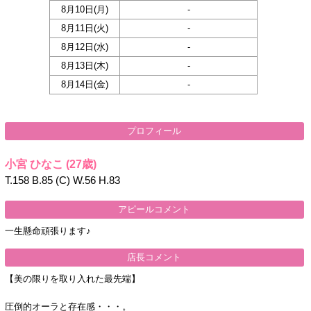
8月10日(
月
)
-
8月11日(
火
)
-
8月12日(
水
)
-
8月13日(
木
)
-
8月14日(
金
)
-
プロフィール
小宮 ひなこ
(27歳)
T.158 B.85 (C) W.56 H.83
アピールコメント
一生懸命頑張ります♪
店長コメント
【美の限りを取り入れた最先端】
圧倒的オーラと存在感・・・。