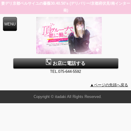
妻デリ京都ベルサイユの薔薇30.40.50’s (デリバリー/京都府伏見/南インター
発)
お店に電話する
TEL.075-644-5592
▲ページの先頭へ戻る
Copyright © itadaki All Rights Reserved.