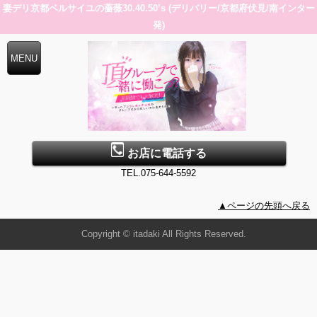
妻デリ京都ベルサイユの薔薇30.40.50’s (デリバリー/京都府伏見/南インター
発)
お店に電話する
TEL.075-644-5592
▲ページの先頭へ戻る
Copyright © itadaki All Rights Reserved.